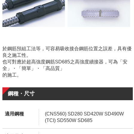
於鋼筋預組工法等，可容易吸收接合鋼筋位置之誤差，具有優
良之施工性。
也可對應於超高強度鋼筋SD685之高強度續接器，可為「安
全」・「簡單」・「高品質」
的施工。
鋼種・尺寸
適用鋼種
(CNS560) SD280 SD420W SD490W
(TCI) SD550W SD685