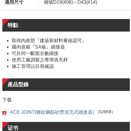
適用尺寸
稱號D19(#06)～D43(#14)
特點
取得內政部『建築新材料審核認可』
國內規範『SA級』續接器
可於同一斷面全數續接
使用工廠調製之專用填充材
施工管理以目視確認
產品型錄
下载
ACE-JOINT(螺紋鋼筋砂漿填充式續接器)
（528KB）
证书