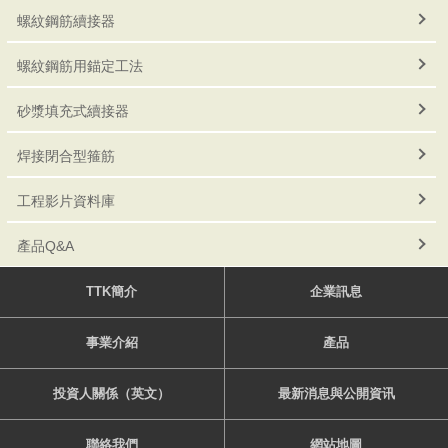
螺紋鋼筋續接器
螺紋鋼筋用錨定工法
砂漿填充式續接器
焊接閉合型箍筋
工程影片資料庫
產品Q&A
TTK簡介
企業訊息
事業介紹
產品
投資人關係（英文）
最新消息與公開資讯
聯絡我們
網站地圖