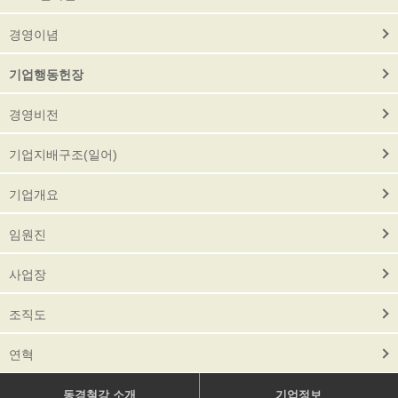
경영이념
기업행동헌장
경영비전
기업지배구조(일어)
기업개요
임원진
사업장
조직도
연혁
동경철강 소개
기업정보