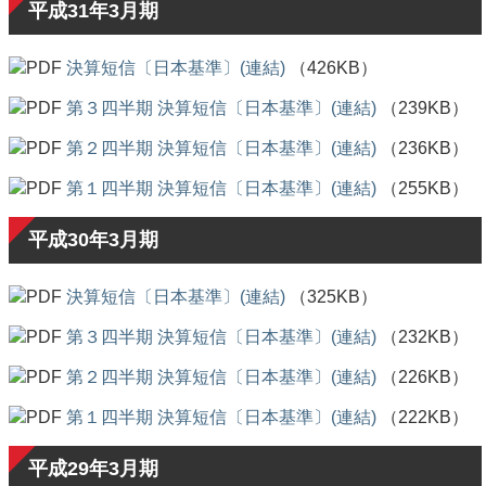
平成31年3月期
決算短信〔日本基準〕(連結)
（426KB）
第３四半期 決算短信〔日本基準〕(連結)
（239KB）
第２四半期 決算短信〔日本基準〕(連結)
（236KB）
第１四半期 決算短信〔日本基準〕(連結)
（255KB）
平成30年3月期
決算短信〔日本基準〕(連結)
（325KB）
第３四半期 決算短信〔日本基準〕(連結)
（232KB）
第２四半期 決算短信〔日本基準〕(連結)
（226KB）
第１四半期 決算短信〔日本基準〕(連結)
（222KB）
平成29年3月期