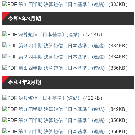
第１四半期 決算短信〔日本基準〕(連結)
（333KB）
令和5年3月期
決算短信〔日本基準〕(連結)
（435KB）
第３四半期 決算短信〔日本基準〕(連結)
（334KB）
第２四半期 決算短信〔日本基準〕(連結)
（334KB）
第１四半期 決算短信〔日本基準〕(連結)
（336KB）
令和4年3月期
決算短信〔日本基準〕(連結)
（422KB）
第３四半期 決算短信〔日本基準〕(連結)
（349KB）
第２四半期 決算短信〔日本基準〕(連結)
（350KB）
第１四半期 決算短信〔日本基準〕(連結)
（350KB）