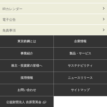
IRカレンダー
電子公告
免責事項
東京鉄鋼とは
企業情報
事業紹介
製品・サービス
株主・投資家の皆様へ
サステナビリティ
採用情報
ニュースリリース
お問い合わせ
サイトマップ
公益財団法人 吉原育英会