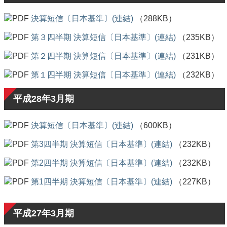
決算短信〔日本基準〕(連結)
（288KB）
第３四半期 決算短信〔日本基準〕(連結)
（235KB）
第２四半期 決算短信〔日本基準〕(連結)
（231KB）
第１四半期 決算短信〔日本基準〕(連結)
（232KB）
平成28年3月期
決算短信〔日本基準〕(連結)
（600KB）
第3四半期 決算短信〔日本基準〕(連結)
（232KB）
第2四半期 決算短信〔日本基準〕(連結)
（232KB）
第1四半期 決算短信〔日本基準〕(連結)
（227KB）
平成27年3月期