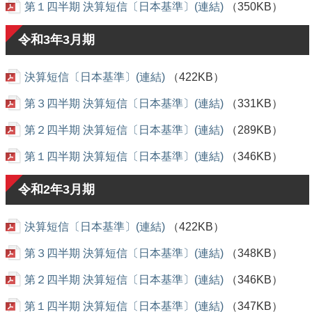
第１四半期 決算短信〔日本基準〕(連結)
（350KB）
令和3年3月期
決算短信〔日本基準〕(連結)
（422KB）
第３四半期 決算短信〔日本基準〕(連結)
（331KB）
第２四半期 決算短信〔日本基準〕(連結)
（289KB）
第１四半期 決算短信〔日本基準〕(連結)
（346KB）
令和2年3月期
決算短信〔日本基準〕(連結)
（422KB）
第３四半期 決算短信〔日本基準〕(連結)
（348KB）
第２四半期 決算短信〔日本基準〕(連結)
（346KB）
第１四半期 決算短信〔日本基準〕(連結)
（347KB）