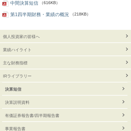
中間決算短信
（616KB）
第1四半期財務・業績の概況
（218KB）
個人投資家の皆様へ
業績ハイライト
主な財務指標
IRライブラリー
決算短信
決算説明資料
有価証券報告書/四半期報告書
事業報告書