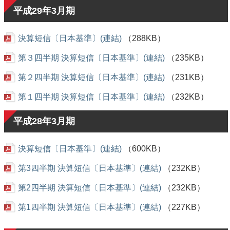
平成29年3月期
決算短信〔日本基準〕(連結)
（288KB）
第３四半期 決算短信〔日本基準〕(連結)
（235KB）
第２四半期 決算短信〔日本基準〕(連結)
（231KB）
第１四半期 決算短信〔日本基準〕(連結)
（232KB）
平成28年3月期
決算短信〔日本基準〕(連結)
（600KB）
第3四半期 決算短信〔日本基準〕(連結)
（232KB）
第2四半期 決算短信〔日本基準〕(連結)
（232KB）
第1四半期 決算短信〔日本基準〕(連結)
（227KB）