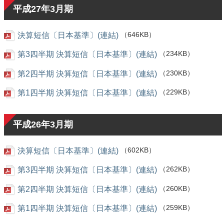
平成27年3月期
決算短信〔日本基準〕(連結)
（646KB）
第3四半期 決算短信〔日本基準〕(連結)
（234KB）
第2四半期 決算短信〔日本基準〕(連結)
（230KB）
第1四半期 決算短信〔日本基準〕(連結)
（229KB）
平成26年3月期
決算短信〔日本基準〕(連結)
（602KB）
第3四半期 決算短信〔日本基準〕(連結)
（262KB）
第2四半期 決算短信〔日本基準〕(連結)
（260KB）
第1四半期 決算短信〔日本基準〕(連結)
（259KB）