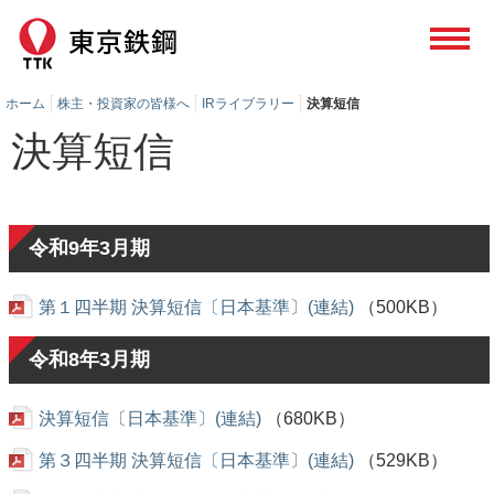
ホーム
株主・投資家の皆様へ
IRライブラリー
決算短信
決算短信
令和9年3月期
第１四半期 決算短信〔日本基準〕(連結)
（500KB）
令和8年3月期
決算短信〔日本基準〕(連結)
（680KB）
第３四半期 決算短信〔日本基準〕(連結)
（529KB）