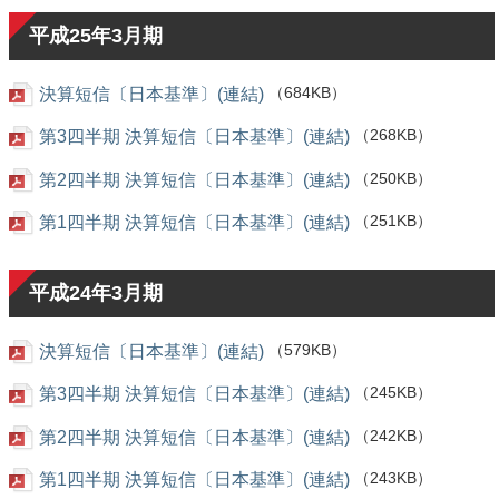
平成25年3月期
決算短信〔日本基準〕(連結)
（684KB）
第3四半期 決算短信〔日本基準〕(連結)
（268KB）
第2四半期 決算短信〔日本基準〕(連結)
（250KB）
第1四半期 決算短信〔日本基準〕(連結)
（251KB）
平成24年3月期
決算短信〔日本基準〕(連結)
（579KB）
第3四半期 決算短信〔日本基準〕(連結)
（245KB）
第2四半期 決算短信〔日本基準〕(連結)
（242KB）
第1四半期 決算短信〔日本基準〕(連結)
（243KB）