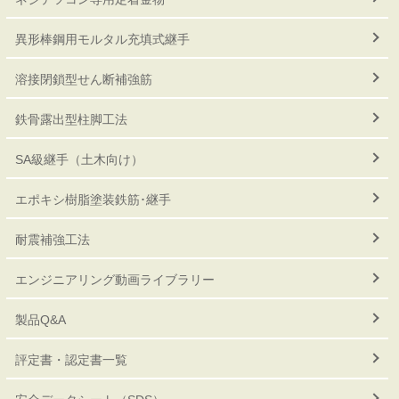
異形棒鋼用モルタル充填式継手
溶接閉鎖型せん断補強筋
鉄骨露出型柱脚工法
SA級継手（土木向け）
エポキシ樹脂塗装鉄筋･継手
耐震補強工法
エンジニアリング動画ライブラリー
製品Q&A
評定書・認定書一覧