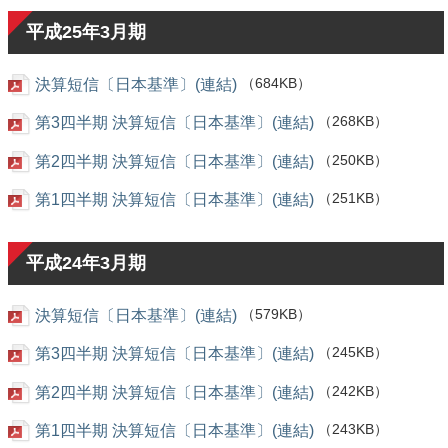
平成25年3月期
決算短信〔日本基準〕(連結)
（684KB）
第3四半期 決算短信〔日本基準〕(連結)
（268KB）
第2四半期 決算短信〔日本基準〕(連結)
（250KB）
第1四半期 決算短信〔日本基準〕(連結)
（251KB）
平成24年3月期
決算短信〔日本基準〕(連結)
（579KB）
第3四半期 決算短信〔日本基準〕(連結)
（245KB）
第2四半期 決算短信〔日本基準〕(連結)
（242KB）
第1四半期 決算短信〔日本基準〕(連結)
（243KB）