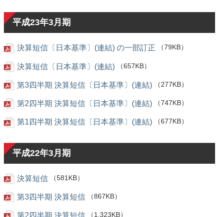
平成23年3月期
決算短信〔日本基準〕(連結) の一部訂正
（79KB）
決算短信〔日本基準〕(連結)
（657KB）
第3四半期 決算短信〔日本基準〕(連結)
（277KB）
第2四半期 決算短信〔日本基準〕(連結)
（747KB）
第1四半期 決算短信〔日本基準〕(連結)
（677KB）
平成22年3月期
決算短信
（581KB）
第3四半期 決算短信
（867KB）
第2四半期 決算短信
（1,323KB）