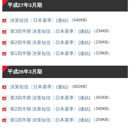
平成27年3月期
決算短信〔日本基準〕(連結)
（646KB）
第3四半期 決算短信〔日本基準〕(連結)
（234KB）
第2四半期 決算短信〔日本基準〕(連結)
（230KB）
第1四半期 決算短信〔日本基準〕(連結)
（229KB）
平成26年3月期
決算短信〔日本基準〕(連結)
（602KB）
第3四半期 決算短信〔日本基準〕(連結)
（262KB）
第2四半期 決算短信〔日本基準〕(連結)
（260KB）
第1四半期 決算短信〔日本基準〕(連結)
（259KB）