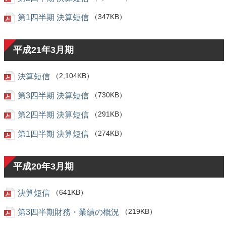
第1四半期 決算短信
（347KB）
平成21年3月期
決算短信
（2,104KB）
第3四半期 決算短信
（730KB）
第2四半期 決算短信
（291KB）
第1四半期 決算短信
（274KB）
平成20年3月期
決算短信
（641KB）
第3四半期財務・業績の概況
（219KB）