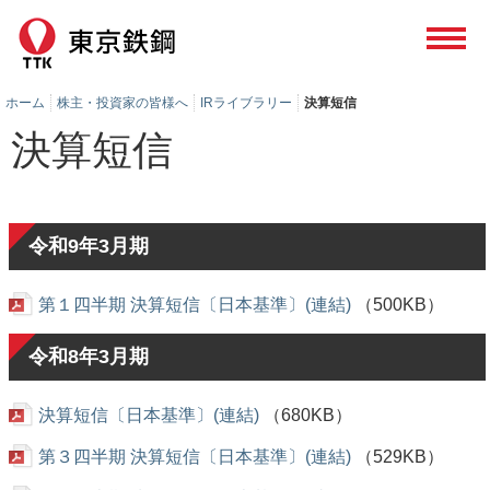
ホーム
株主・投資家の皆様へ
IRライブラリー
決算短信
決算短信
令和9年3月期
第１四半期 決算短信〔日本基準〕(連結)
（500KB）
令和8年3月期
決算短信〔日本基準〕(連結)
（680KB）
第３四半期 決算短信〔日本基準〕(連結)
（529KB）